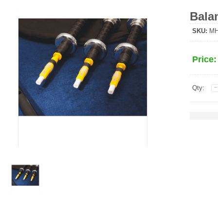
Bala
SKU:
MHS
Price
Qty: